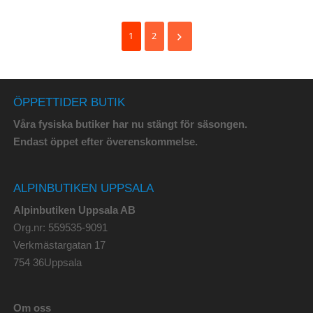
1
2
ÖPPETTIDER BUTIK
Våra fysiska butiker har nu stängt för säsongen.
Endast öppet efter överenskommelse.
ALPINBUTIKEN UPPSALA
Alpinbutiken Uppsala AB
Org.nr: 559535-9091
Verkmästargatan 17
754 36Uppsala
Om oss