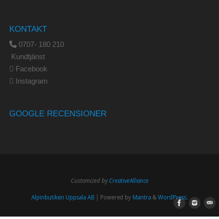
KONTAKT
0707- 180 210
Kundtjänst
Facebook
Instagram
GOOGLE RECENSIONER
Customized by
CreativeAlliance
Alpinbutiken Uppsala AB
| Powered by
Mantra
&
WordPress.