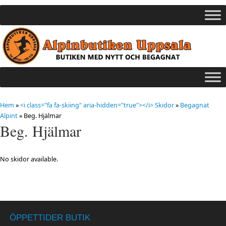
Hem
»
<i class="fa fa-skiing" aria-hidden="true"></i> Skidor
»
Begagnat
Alpint
»
Beg. Hjälmar
Beg. Hjälmar
No skidor available.
ÖPPETTIDER BUTIK