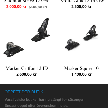
Salomon Strive 12 GW
Tyrolia Attack2 14 GW
2 000,00 kr
2 500,00 kr
2 400,00 kr
Marker Griffon 13 ID
Marker Squire 10
2 600,00 kr
1 400,00 kr
ÖPPETTIDER BUTIK
Våra fysiska butiker har nu stängt för säsongen.
Endast öppet efter överenskommelse.