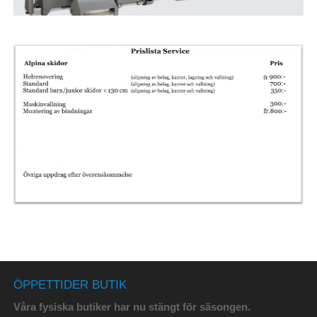
ÖPPETTIDER BUTIK
Våra fysiska butiker har nu stängt för säsongen.