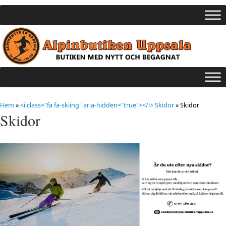
Hem
»
<i class="fa fa-skiing" aria-hidden="true"></i> Skidor
»
Skidor
Skidor