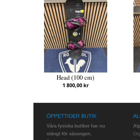
Head (100 cm)
1 800,00 kr
ÖPPETTIDER BUTIK
AL
Våra fysiska butiker har nu
Al
stängt för säsongen.
Org