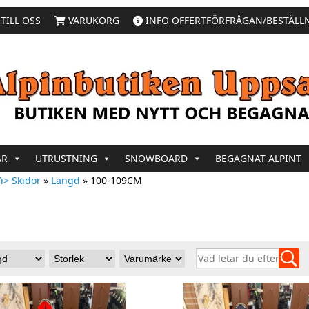
TILL OSS
VARUKORG
INFO OFFERTFÖRFRÅGAN/BESTÄLL
AR
UTRUSTNING
SNOWBOARD
BEGAGNAT ALPINT
i> Skidor
»
Längd
»
100-109CM