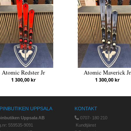
Atomic Redster Jr
Atomic Maverick J
1 300,00 kr
1 300,00 kr
PINBUTIKEN UPPSALA
KONTAKT
pinbutiken Uppsala AB
0707- 180 210
.nr: 559535-9091
Kundtjänst