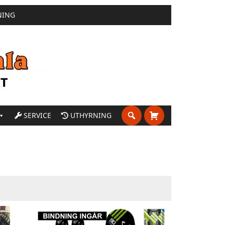
NING
SERVICE
UTHYRNING