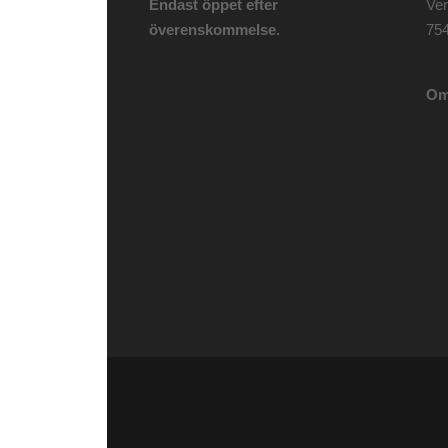
Endast öppet efter
Ve
överenskommelse.
75
Om