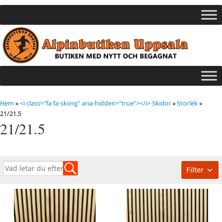
Hem
»
<i class="fa fa-skiing" aria-hidden="true"></i> Skidor
»
Storlek
»
21/21.5
21/21.5
Filter