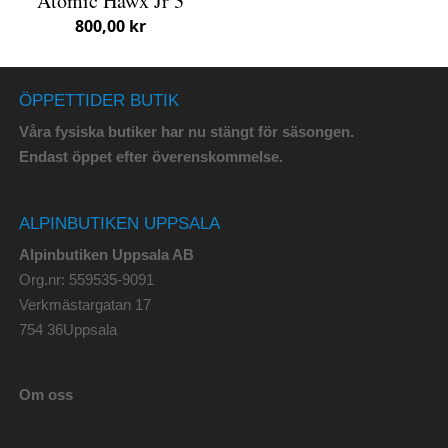
Atomic Hawx Jr 3
800,00 kr
ÖPPETTIDER BUTIK
Våra fysiska butiker har nu stängt för säsongen.
Endast öppet efter överenskommelse.
ALPINBUTIKEN UPPSALA
Alpinbutiken Uppsala AB
Org.nr: 559535-9091
Verkmästargatan 17
754 36Uppsala
Om oss