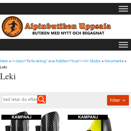
Hem
»
<i class="fa fa-skiing" aria-hidden="true"></i> Skidor
»
Varumärke
»
Leki
Leki
Filter