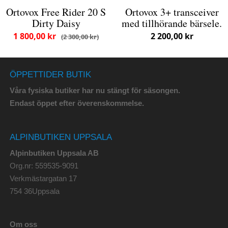
Ortovox Free Rider 20 S
Ortovox 3+ transceiver
Dirty Daisy
med tillhörande bärsele.
1 800,00 kr
2 200,00 kr
2 300,00 kr
ÖPPETTIDER BUTIK
Våra fysiska butiker har nu stängt för säsongen.
Endast öppet efter överenskommelse.
ALPINBUTIKEN UPPSALA
Alpinbutiken Uppsala AB
Org.nr: 559535-9091
Verkmästargatan 17
754 36Uppsala
Om oss