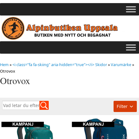
Hem
»
<i class="fa fa-skiing" aria-hidden="true"></i> Skidor
»
Varumärke
»
Otrovox
Otrovox
Filter