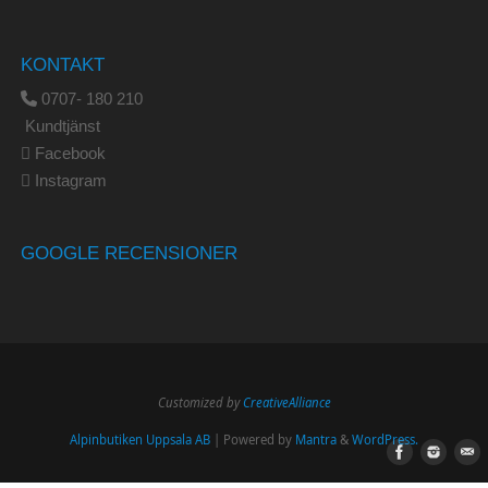
KONTAKT
0707- 180 210
Kundtjänst
Facebook
Instagram
GOOGLE RECENSIONER
Customized by
CreativeAlliance
Alpinbutiken Uppsala AB
| Powered by
Mantra
&
WordPress.