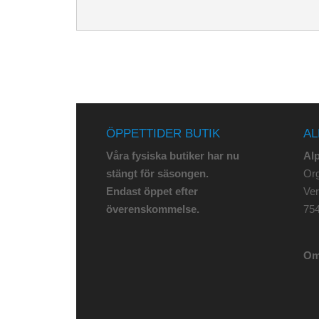
ÖPPETTIDER BUTIK
AL
Våra fysiska butiker har nu
Al
stängt för säsongen.
Org
Endast öppet efter
Ve
överenskommelse.
75
Om