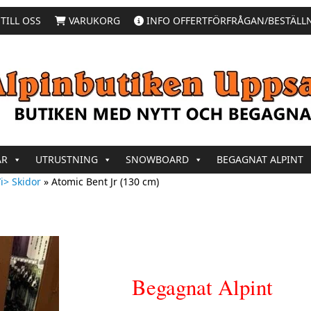
TILL OSS
VARUKORG
INFO OFFERTFÖRFRÅGAN/BESTÄLL
AR
UTRUSTNING
SNOWBOARD
BEGAGNAT ALPINT
i> Skidor
»
Atomic Bent Jr (130 cm)
Begagnat Alpint