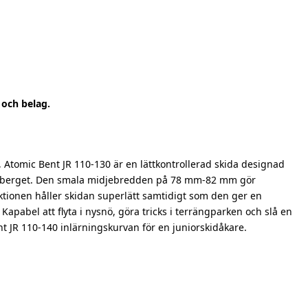
 och belag.
 Atomic Bent JR 110-130 är en lättkontrollerad skida designad
hela berget. Den smala midjebredden på 78 mm-82 mm gör
ionen håller skidan superlätt samtidigt som den ger en
apabel att flyta i nysnö, göra tricks i terrängparken och slå en
nt JR 110-140 inlärningskurvan för en juniorskidåkare.