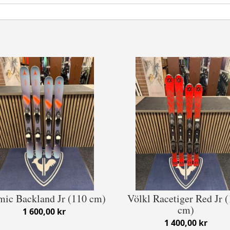
mic Backland Jr (110 cm)
Völkl Racetiger Red Jr 
cm)
1 600,00 kr
1 400,00 kr