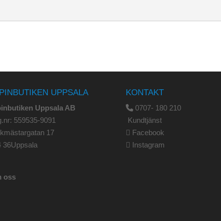
PINBUTIKEN UPPSALA
KONTAKT
pinbutiken Uppsala AB
0707- 180 210
.nr: 559535-9091
Kundtjänst
rkmästargatan 17
Facebook
4 36Uppsala
Instagram
 oss