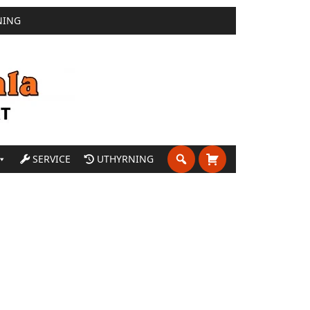
NING
SERVICE
UTHYRNING