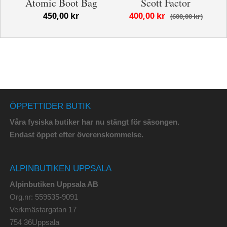
Atomic Boot Bag
Scott Factor
450,00 kr
400,00 kr
600,00 kr
ÖPPETTIDER BUTIK
Våra fysiska butiker har nu stängt för säsongen.
Endast öppet efter överenskommelse.
ALPINBUTIKEN UPPSALA
Alpinbutiken Uppsala AB
Org.nr: 559535-9091
Verkmästargatan 17
754 36Uppsala