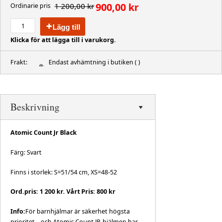
900,00 kr
1 200,00 kr
Ordinarie pris
Lägg till
Klicka för att lägga till i varukorg.
Frakt:
Endast avhämtning i butiken
( )
Beskrivning
Atomic Count Jr Black
Färg: Svart
Finns i storlek: S=51/54 cm, XS=48-52
Ord.pris: 1 200 kr. Vårt Pris: 800 kr
Info:
För barnhjälmar är säkerhet högsta
prioritet – och Atomic Count JR-hjälmen har