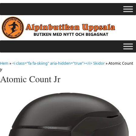
Hem
»
<i class="fa fa-skiing" aria-hidden="true"></i> Skidor
»
Atomic Count
Jr
Atomic Count Jr