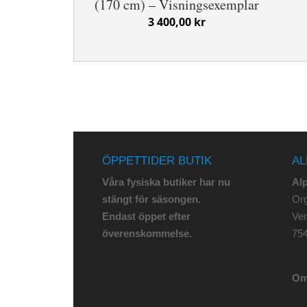
(170 cm) – Visningsexemplar
3 400,00 kr
ÖPPETTIDER BUTIK
AL
Våra fysiska butiker har nu
Al
stängt för säsongen.
Org
Endast öppet efter
Ve
överenskommelse.
75
Om