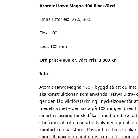
Atomic Hawx Magna 100 Black/Red
Finns i storlek: 29.5, 30.5
Flex: 100
Läst: 102 mm
Ord.pris: 4 000 kr. Vårt Pris: 3 800 kr.
Info:
Atomic Hawx Magna 100 – byggd så att du inte b
skalkonstruktionen som används i Hawx Ultra- 
ger den låg viktförstärkning i nyckelzoner för at
medelstyvhet – den sista på 102 mm, en bred tu
smärtfri lösning för skidåkare med bredare fötte
skidåkare att öka manschettvolymen upp till en 
komfort och passform. Passar bäst för skidåk
som vill maximera njutningsfaktorn för varje ö