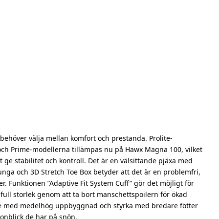
ehöver välja mellan komfort och prestanda. Prolite-
och Prime-modellerna tillämpas nu på Hawx Magna 100, vilket
t ge stabilitet och kontroll. Det är en välsittande pjäxa med
nga och 3D Stretch Toe Box betyder att det är en problemfri,
r. Funktionen ”Adaptive Fit System Cuff” gör det möjligt för
full storlek genom att ta bort manschettspoilern för ökad
are med medelhög uppbyggnad och styrka med bredare fötter
gonblick de har på snön.