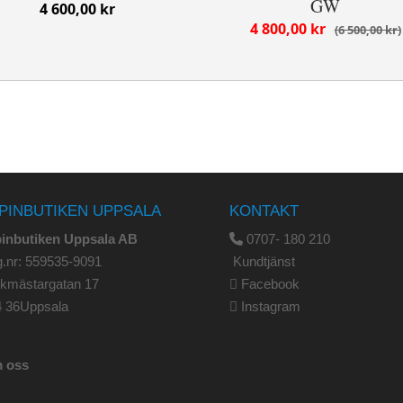
GW
4 600,00 kr
4 800,00 kr
6 500,00 kr
PINBUTIKEN UPPSALA
KONTAKT
pinbutiken Uppsala AB
0707- 180 210
.nr: 559535-9091
Kundtjänst
rkmästargatan 17
Facebook
4 36Uppsala
Instagram
 oss