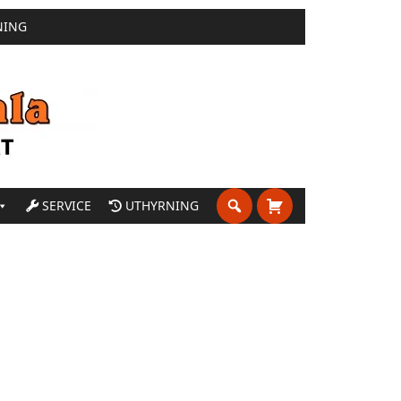
NING
SERVICE
UTHYRNING