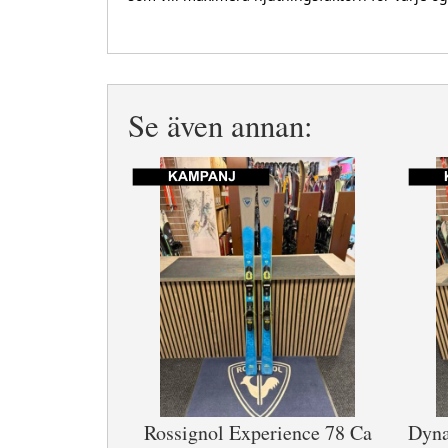
Se även annan:
Rossignol Experience 78 Ca
Dyna