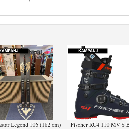
star Legend 106 (182 cm)
Fischer RC4 110 MV S