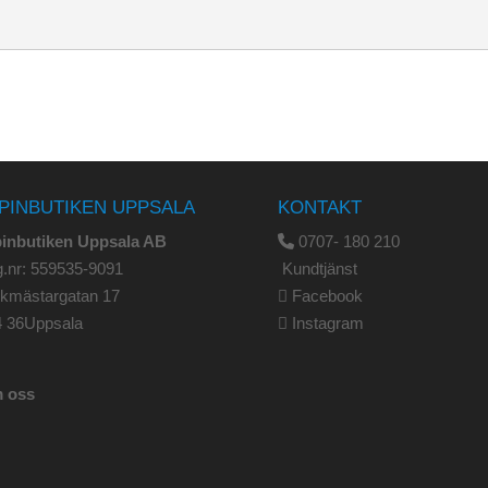
PINBUTIKEN UPPSALA
KONTAKT
pinbutiken Uppsala AB
0707- 180 210
.nr: 559535-9091
Kundtjänst
rkmästargatan 17
Facebook
4 36Uppsala
Instagram
 oss