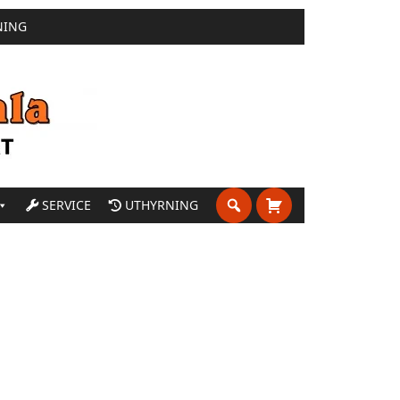
NING
SERVICE
UTHYRNING