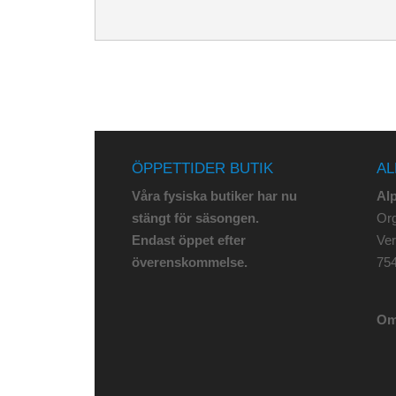
ÖPPETTIDER BUTIK
AL
Våra fysiska butiker har nu
Al
stängt för säsongen.
Org
Endast öppet efter
Ve
överenskommelse.
75
Om