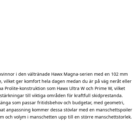
 kvinnor i den vältränade Hawx Magna-serien med en 102 mm
e, vilket ger komfort hela dagen medan du är på väg neråt eller
 Prolite-konstruktion som Hawx Ultra W och Prime W, vilket
stärkningar till viktiga områden för kraftfull skidprestanda.
en känga som passar fritidsbehov och budgetar, med geometri,
imat anpassning kommer dessa stövlar med en manschettspoiler
m och volym i manschetten upp till en större manschettstorlek.