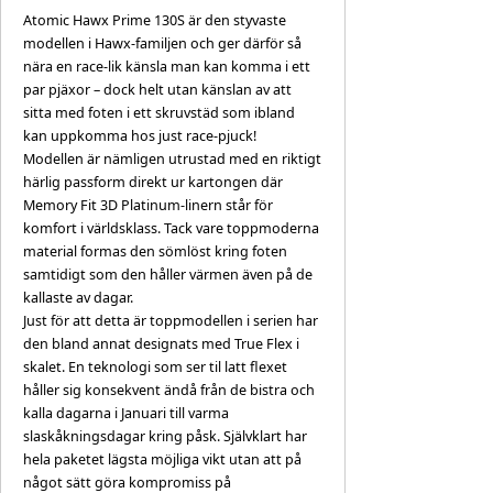
Atomic Hawx Prime 130S är den styvaste
modellen i Hawx-familjen och ger därför så
nära en race-lik känsla man kan komma i ett
par pjäxor – dock helt utan känslan av att
sitta med foten i ett skruvstäd som ibland
kan uppkomma hos just race-pjuck!
Modellen är nämligen utrustad med en riktigt
härlig passform direkt ur kartongen där
Memory Fit 3D Platinum-linern står för
komfort i världsklass. Tack vare toppmoderna
material formas den sömlöst kring foten
samtidigt som den håller värmen även på de
kallaste av dagar.
Just för att detta är toppmodellen i serien har
den bland annat designats med True Flex i
skalet. En teknologi som ser til latt flexet
håller sig konsekvent ändå från de bistra och
kalla dagarna i Januari till varma
slaskåkningsdagar kring påsk. Självklart har
hela paketet lägsta möjliga vikt utan att på
något sätt göra kompromiss på