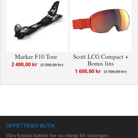
Marker F10 Tour
Scott LCG Compact +
Bonus lins
2 400,00 kr
3 300,00 kr
1 600,00 kr
2 300,00 kr
ÖPPETTIDER BUTIK
Våra fysiska butiker har nu stängt för säsongen.