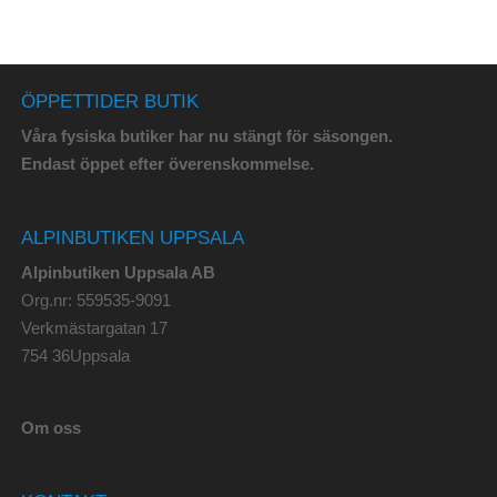
ÖPPETTIDER BUTIK
Våra fysiska butiker har nu stängt för säsongen.
Endast öppet efter överenskommelse.
ALPINBUTIKEN UPPSALA
Alpinbutiken Uppsala AB
Org.nr: 559535-9091
Verkmästargatan 17
754 36Uppsala
Om oss