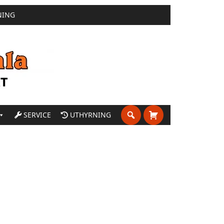
NING
SERVICE
UTHYRNING