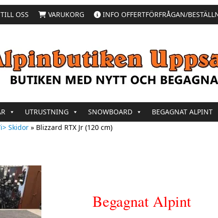
TILL OSS
VARUKORG
INFO OFFERTFÖRFRÅGAN/BESTÄLL
AR
UTRUSTNING
SNOWBOARD
BEGAGNAT ALPINT
i> Skidor
»
Blizzard RTX Jr (120 cm)
Begagnat Alpint