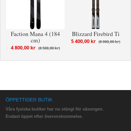
Faction Mana 4 (184
Blizzard Firebird Ti
cm)
5 400,00 kr
8 000,00 kr
4 800,00 kr
8 500,00 kr
ÖPPETTIDER BUTIK
Våra fysiska butiker har nu stängt för säsongen.
Endast öppet efter överenskommelse.