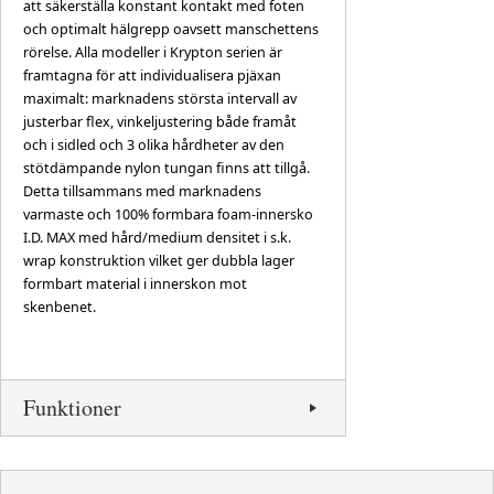
att säkerställa konstant kontakt med foten
och optimalt hälgrepp oavsett manschettens
rörelse. Alla modeller i Krypton serien är
framtagna för att individualisera pjäxan
maximalt: marknadens största intervall av
justerbar flex, vinkeljustering både framåt
och i sidled och 3 olika hårdheter av den
stötdämpande nylon tungan finns att tillgå.
Detta tillsammans med marknadens
varmaste och 100% formbara foam-innersko
I.D. MAX med hård/medium densitet i s.k.
wrap konstruktion vilket ger dubbla lager
formbart material i innerskon mot
skenbenet.
Funktioner