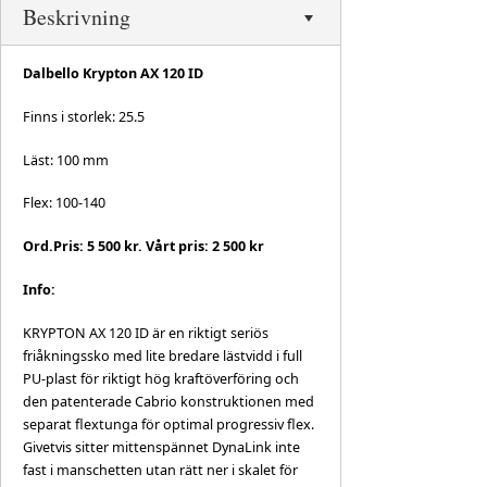
Beskrivning
Dalbello Krypton AX 120 ID
Finns i storlek: 25.5
Läst: 100 mm
Flex: 100-140
Ord.Pris: 5 500 kr. Vårt pris: 2 500 kr
Info:
KRYPTON AX 120 ID är en riktigt seriös
friåkningssko med lite bredare lästvidd i full
PU-plast för riktigt hög kraftöverföring och
den patenterade Cabrio konstruktionen med
separat flextunga för optimal progressiv flex.
Givetvis sitter mittenspännet DynaLink inte
fast i manschetten utan rätt ner i skalet för