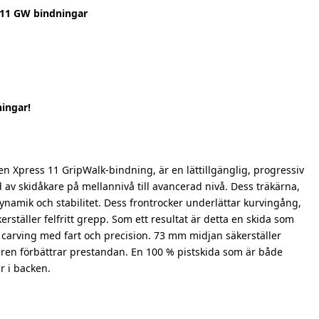
 11 GW bindningar
ingar!
 Xpress 11 GripWalk-bindning, är en lättillgänglig, progressiv
 av skidåkare på mellannivå till avancerad nivå. Dess träkärna,
dynamik och stabilitet. Dess frontrocker underlättar kurvingång,
rställer felfritt grepp. Som ett resultat är detta en skida som
d carving med fart och precision. 73 mm midjan säkerställer
turen förbättrar prestandan. En 100 % pistskida som är både
r i backen.