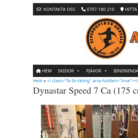
KONTAKTA OSS
0707-180 210
HITTA 
HEM
SKIDOR
PJÄXOR
BINDNING
Hem
»
<i class="fa fa-skiing" aria-hidden="true"></
Dynastar Speed 7 Ca (175 c