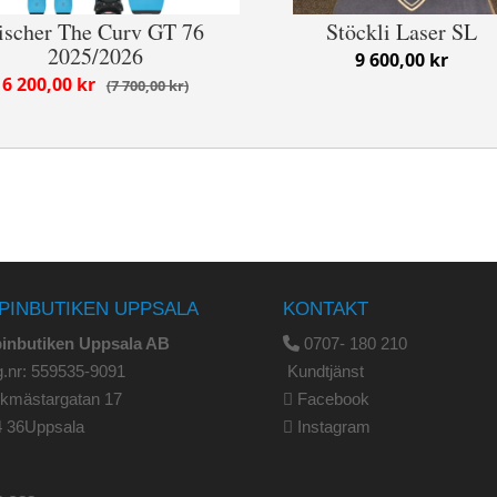
ischer The Curv GT 76
Stöckli Laser SL
2025/2026
9 600,00 kr
6 200,00 kr
7 700,00 kr
PINBUTIKEN UPPSALA
KONTAKT
pinbutiken Uppsala AB
0707- 180 210
.nr: 559535-9091
Kundtjänst
rkmästargatan 17
Facebook
4 36Uppsala
Instagram