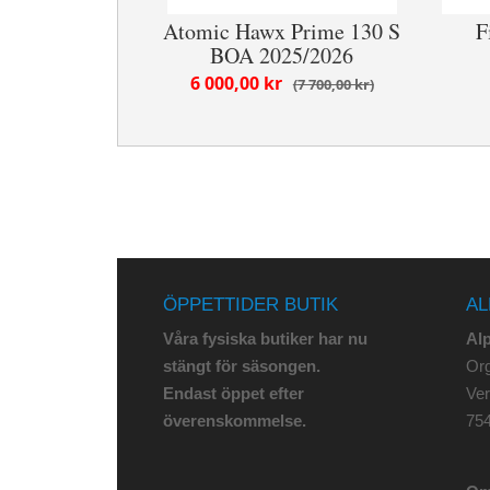
Atomic Hawx Prime 130 S
F
BOA 2025/2026
6 000,00 kr
7 700,00 kr
ÖPPETTIDER BUTIK
AL
Våra fysiska butiker har nu
Al
stängt för säsongen.
Org
Endast öppet efter
Ve
överenskommelse.
75