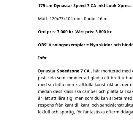
175 cm Dynastar Speed 7 CA inkl Look Xpress
Mått: 120x73x104 mm. Radie: 16 m.
Ord.pris: 7 000 kr. Vårt pris: 3 800 kr
OBS! Visningsexemplar = Nya skidor och bindn
Info:
Dynastar
Speedzone 7 CA
, här monterad med en
pistskida som kommer att glädja ett brett utbud
med sin lätta men kraftfulla konstruktion, ger 
medan dess klassiska camber och platta tail säke
är lätt att lära sig, men som du kan arbeta me
respons från kant till kant, och sandwichstruk
lekfull och sportig, för fantastiska eftermiddaga