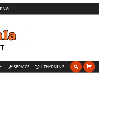
NING
SERVICE
UTHYRNING