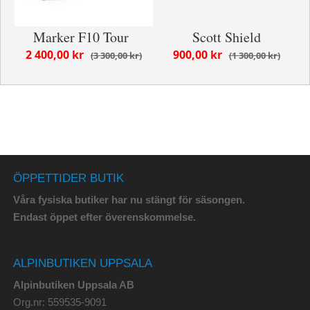
Marker F10 Tour
Scott Shield
2 400,00 kr
900,00 kr
3 300,00 kr
1 300,00 kr
ÖPPETTIDER BUTIK
Våra fysiska butiker har nu stängt för säsongen.
Endast öppet efter överenskommelse.
ALPINBUTIKEN UPPSALA
Alpinbutiken Uppsala AB
Org.nr: 559535-9091