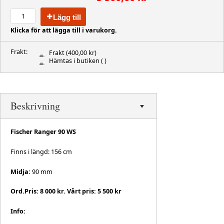
Lägg till
Klicka för att lägga till i varukorg.
Frakt:
Frakt
(400,00 kr)
Hämtas i butiken
( )
Beskrivning
Fischer Ranger 90 WS
Finns i längd: 156 cm
Midja:
90 mm
Ord.Pris: 8 000 kr. Vårt pris: 5 500 kr
Info: