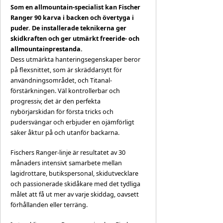
Som en allmountain-specialist kan Fischer
Ranger 90 karva i backen och övertyga i
puder. De installerade teknikerna ger
skidkraften och ger utmärkt freeride- och
allmountainprestanda.
Dess utmärkta hanteringsegenskaper beror
på flexsnittet, som är skräddarsytt för
användningsområdet, och Titanal-
förstärkningen. Väl kontrollerbar och
progressiv, det är den perfekta
nybörjarskidan för första tricks och
pudersvängar och erbjuder en ojämförligt
säker åktur på och utanför backarna.
Fischers Ranger-linje är resultatet av 30
månaders intensivt samarbete mellan
lagidrottare, butikspersonal, skidutvecklare
och passionerade skidåkare med det tydliga
målet att få ut mer av varje skiddag, oavsett
förhållanden eller terräng.