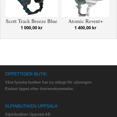
Scott Track Breeze Blue
Atomic Revent+
1 000,00 kr
1 400,00 kr
ÖPPETTIDER BUTIK
Våra fysiska butiker har nu stängt för säsongen.
Endast öppet efter överenskommelse.
ALPINBUTIKEN UPPSALA
Alpinbutiken Uppsala AB