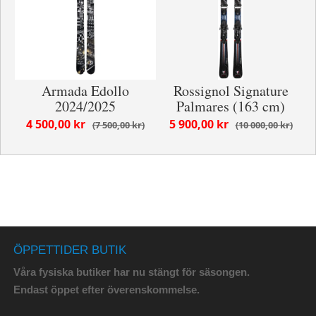
Armada Edollo
Rossignol Signature
2024/2025
Palmares (163 cm)
4 500,00 kr
5 900,00 kr
7 500,00 kr
10 000,00 kr
ÖPPETTIDER BUTIK
Våra fysiska butiker har nu stängt för säsongen.
Endast öppet efter överenskommelse.