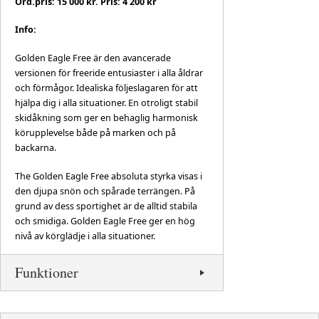
Ord.pris: 15 000 kr. Pris: 4 200 kr
Info:
Golden Eagle Free är den avancerade
versionen för freeride entusiaster i alla åldrar
och förmågor. Idealiska följeslagaren för att
hjälpa dig i alla situationer. En otroligt stabil
skidåkning som ger en behaglig harmonisk
körupplevelse både på marken och på
backarna.
The Golden Eagle Free absoluta styrka visas i
den djupa snön och spårade terrängen. På
grund av dess sportighet är de alltid stabila
och smidiga. Golden Eagle Free ger en hög
nivå av körglädje i alla situationer.
Funktioner