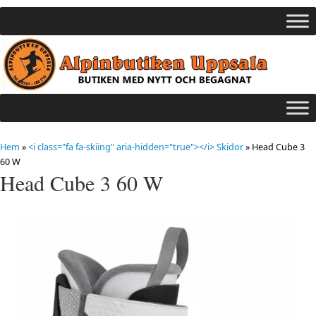
Hem
»
<i class="fa fa-skiing" aria-hidden="true"></i> Skidor
»
Head Cube 3
60 W
Head Cube 3 60 W