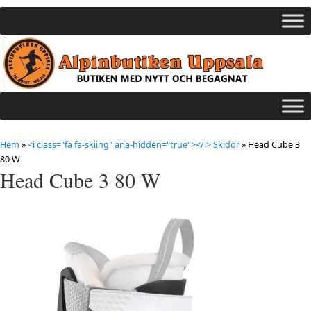
Hem
»
<i class="fa fa-skiing" aria-hidden="true"></i> Skidor
»
Head Cube 3
80 W
Head Cube 3 80 W