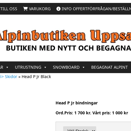
TILL OSS
VARUKORG
INFO OFFERTFÖRFRÅGAN/BESTÄLL
AR
UTRUSTNING
SNOWBOARD
BEGAGNAT ALPINT
i> Skidor
»
Head P Jr Black
Head P Jr bindningar
Ord.Pris: 1 700 kr. Vårt pris: 1 000 kr