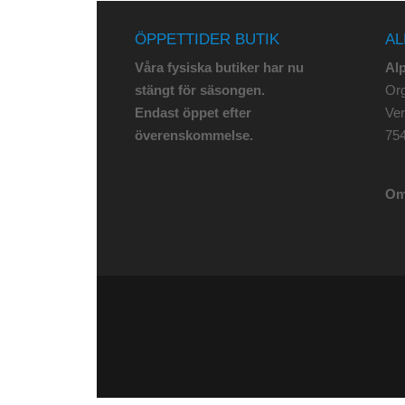
ÖPPETTIDER BUTIK
AL
Våra fysiska butiker har nu
Al
stängt för säsongen.
Org
Endast öppet efter
Ve
överenskommelse.
75
Om