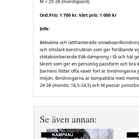
M = 25-28 (mondopoint)
Ord.Pris: 1 700 kr. Vårt pris: 1 000 kr
Info:
Bekväma och lätthanterade snowboardbindningar
och slitstark konstruktion som ger förlåtande
stötabsorberande EVA-dämpning i tå och häl g
tårem som ger en personlig passform och bra kr
barnens fötter ofta växer fort är bindningarna ju
miljön. Bindningarna är kompatibla med monteri
29-38 (mondo: 18,5-24,5) och M passar juniorboo
Se även annan: