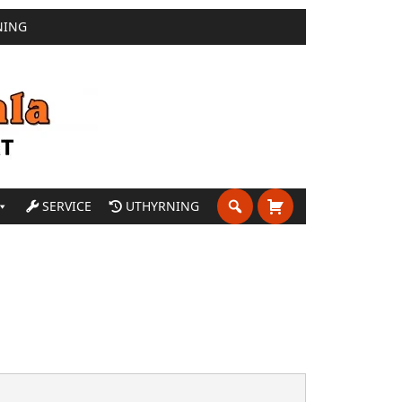
NING
SERVICE
UTHYRNING