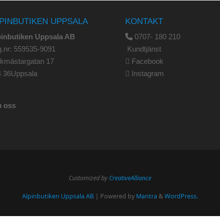
PINBUTIKEN UPPSALA
KONTAKT
pinbutiken Uppsala AB
0707- 180 210
.nr: 559535-9091
Kundtjänst
rkmästargatan 17
Facebook
4 36Uppsala
Instagram
 oss
Customized by
CreativeAlliance
Alpinbutiken Uppsala AB
| Powered by
Mantra
&
WordPress.