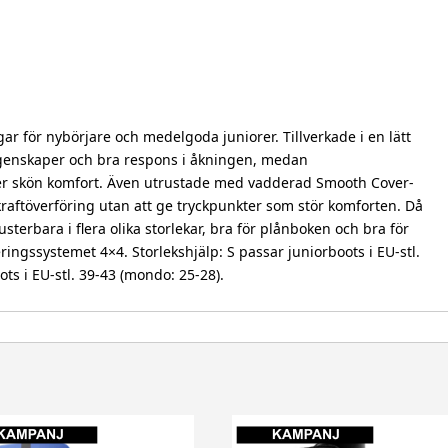
 för nybörjare och medelgoda juniorer. Tillverkade i en lätt
 egenskaper och bra respons i åkningen, medan
er skön komfort. Även utrustade med vadderad Smooth Cover-
aftöverföring utan att ge tryckpunkter som stör komforten. Då
sterbara i flera olika storlekar, bra för plånboken och bra för
ngssystemet 4×4. Storlekshjälp: S passar juniorboots i EU-stl.
ts i EU-stl. 39-43 (mondo: 25-28).