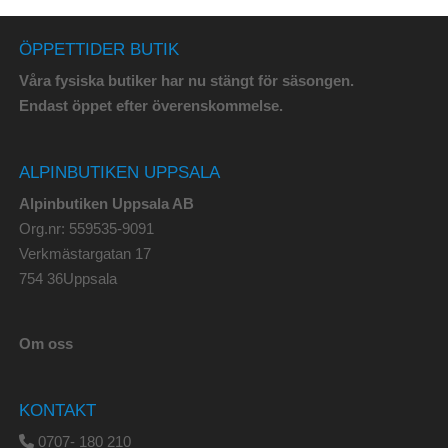
ÖPPETTIDER BUTIK
Våra fysiska butiker har nu stängt för säsongen.
Endast öppet efter överenskommelse.
ALPINBUTIKEN UPPSALA
Alpinbutiken Uppsala AB
Org.nr: 559535-9091
Verkmästargatan 17
754 36Uppsala
Om oss
KONTAKT
0707- 180 210