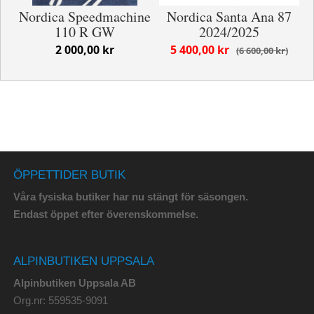
Nordica Speedmachine
Nordica Santa Ana 87
110 R GW
2024/2025
2 000,00 kr
5 400,00 kr
6 600,00 kr
ÖPPETTIDER BUTIK
Våra fysiska butiker har nu stängt för säsongen.
Endast öppet efter överenskommelse.
ALPINBUTIKEN UPPSALA
Alpinbutiken Uppsala AB
Org.nr: 559535-9091