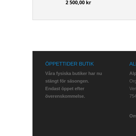
2 500,00 kr
ÖPPETTIDER BUTIK
AL
Våra fysiska butiker har nu
Al
stängt för säsongen.
Org
Endast öppet efter
Ve
överenskommelse.
75
Om