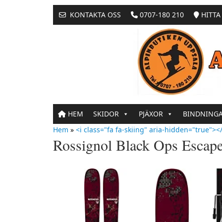
KONTAKTA OSS
0707-180 210
HITTA 
HEM
SKIDOR
PJÄXOR
BINDNING
Hem
»
<i class="fa fa-skiing" aria-hidden="true"></
Rossignol Black Ops Escap