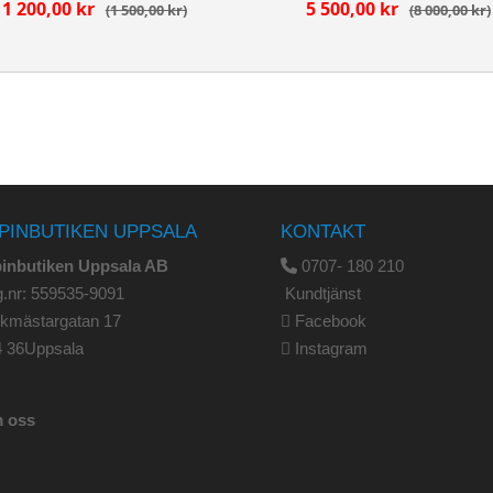
1 200,00 kr
5 500,00 kr
1 500,00 kr
8 000,00 kr
PINBUTIKEN UPPSALA
KONTAKT
pinbutiken Uppsala AB
0707- 180 210
.nr: 559535-9091
Kundtjänst
rkmästargatan 17
Facebook
4 36Uppsala
Instagram
 oss