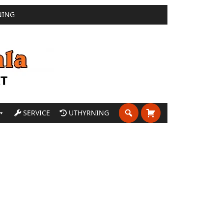
NING
SERVICE
UTHYRNING