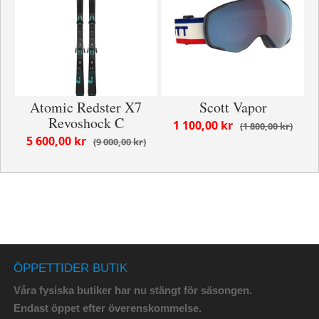
Atomic Redster X7
Scott Vapor
Revoshock C
1 100,00 kr
1 800,00 kr
5 600,00 kr
9 000,00 kr
ÖPPETTIDER BUTIK
Våra fysiska butiker har nu stängt för säsongen.
Endast öppet efter överenskommelse.