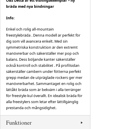
OBS Detta är ett visningsexemplar – ny
bräda med nya bindningar
Info:
Enkel och rolig all-mountain
freestylebräda . Denna modell är perfekt för
dig som vill avancera enkelt. Med sin
symmetriska
konstruktion är den extremt
manövrerbar och säkerställer mer pop och
balans. Dess böljande kanter säkerställer
också kontroll och stabilitet . På profilsidan
säkerställer cambern under fötterna perfekt
grepp medan de utpräglade rockers ger mer
manövrerbarhet. Sammantaget en rolig och
lättåkt bräda som är bekväm i alla terränger
för freestyle-kul överallt. En idealisk bräda för
alla freestylers som letar efter lättillgänglig
prestanda och mångsidighet.
Funktioner