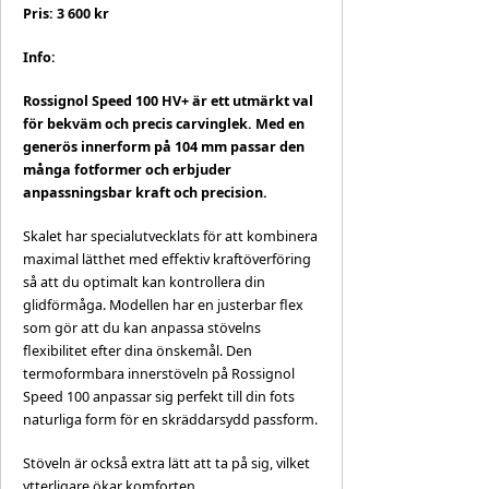
Pris: 3 600 kr
Info:
Rossignol Speed ​​100 HV+ är ett utmärkt val
för bekväm och precis carvinglek. Med en
generös innerform på 104 mm passar den
många fotformer och erbjuder
anpassningsbar kraft och precision.
Skalet har specialutvecklats för att kombinera
maximal lätthet med effektiv kraftöverföring
så att du optimalt kan kontrollera din
glidförmåga. Modellen har en justerbar flex
som gör att du kan anpassa stövelns
flexibilitet efter dina önskemål. Den
termoformbara innerstöveln på Rossignol
Speed ​​100 anpassar sig perfekt till din fots
naturliga form för en skräddarsydd passform.
Stöveln är också extra lätt att ta på sig, vilket
ytterligare ökar komforten.