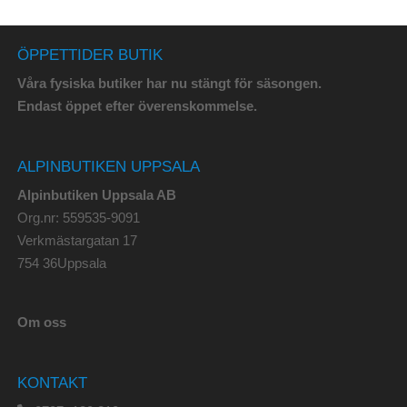
ÖPPETTIDER BUTIK
Våra fysiska butiker har nu stängt för säsongen.
Endast öppet efter överenskommelse.
ALPINBUTIKEN UPPSALA
Alpinbutiken Uppsala AB
Org.nr: 559535-9091
Verkmästargatan 17
754 36Uppsala
Om oss
KONTAKT