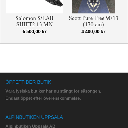
Salomon S/LAB
Scott Pure Free 90 Ti
SHIFT2 13 MN
(170 cm)
6 500,00 kr
4 400,00 kr
ÖPPETTIDER BUTIK
Våra fysiska butiker har nu stängt för säsongen.
Endast öppet efter överenskommelse.
ALPINBUTIKEN UPPSALA
Alpinbutiken Uppsala AB