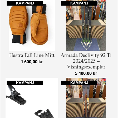
Hestra Fall Line Mitt
Armada Declivity 92 Ti
2024/2025 –
1 600,00 kr
Visningsexemplar
5 400,00 kr