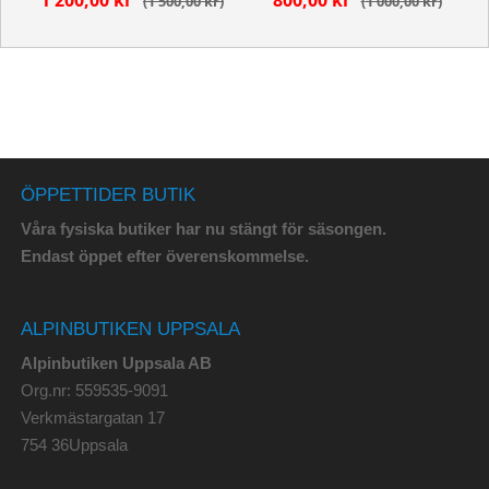
1 500,00 kr
1 000,00 kr
ÖPPETTIDER BUTIK
Våra fysiska butiker har nu stängt för säsongen.
Endast öppet efter överenskommelse.
ALPINBUTIKEN UPPSALA
Alpinbutiken Uppsala AB
Org.nr: 559535-9091
Verkmästargatan 17
754 36Uppsala