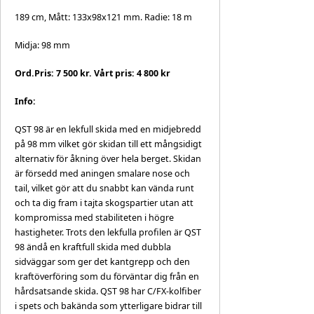
189 cm, Mått: 133x98x121 mm. Radie: 18 m
Midja: 98 mm
Ord.Pris: 7 500 kr. Vårt pris: 4 800 kr
Info:
QST 98 är en lekfull skida med en midjebredd
på 98 mm vilket gör skidan till ett mångsidigt
alternativ för åkning över hela berget. Skidan
är försedd med aningen smalare nose och
tail, vilket gör att du snabbt kan vända runt
och ta dig fram i tajta skogspartier utan att
kompromissa med stabiliteten i högre
hastigheter. Trots den lekfulla profilen är QST
98 ändå en kraftfull skida med dubbla
sidväggar som ger det kantgrepp och den
kraftöverföring som du förväntar dig från en
hårdsatsande skida. QST 98 har C/FX-kolfiber
i spets och bakända som ytterligare bidrar till