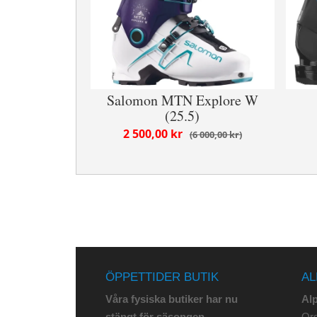
Salomon MTN Explore W
(25.5)
2 500,00 kr
6 000,00 kr
ÖPPETTIDER BUTIK
AL
Våra fysiska butiker har nu
Al
stängt för säsongen.
Org