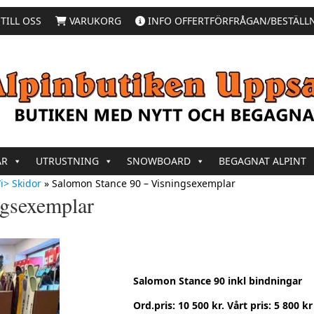
TILL OSS
VARUKORG
INFO OFFERTFÖRFRÅGAN/BESTÄLL
AR
UTRUSTNING
SNOWBOARD
BEGAGNAT ALPINT
i> Skidor
»
Salomon Stance 90 – Visningsexemplar
ngsexemplar
Salomon Stance 90 inkl bindningar
Ord.pris: 10 500 kr. Vårt pris: 5 800 kr