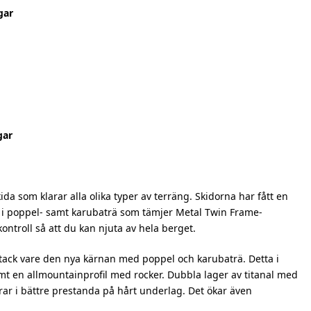
gar
gar
a som klarar alla olika typer av terräng. Skidorna har fått en
 i poppel- samt karubaträ som tämjer Metal Twin Frame-
ontroll så att du kan njuta av hela berget.
a tack vare den nya kärnan med poppel och karubaträ. Detta i
 en allmountainprofil med rocker. Dubbla lager av titanal med
erar i bättre prestanda på hårt underlag. Det ökar även