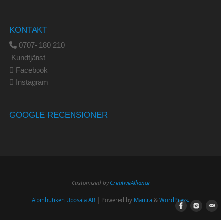
KONTAKT
0707- 180 210
Kundtjänst
Facebook
Instagram
GOOGLE RECENSIONER
Customized by
CreativeAlliance
Alpinbutiken Uppsala AB
| Powered by
Mantra
&
WordPress.