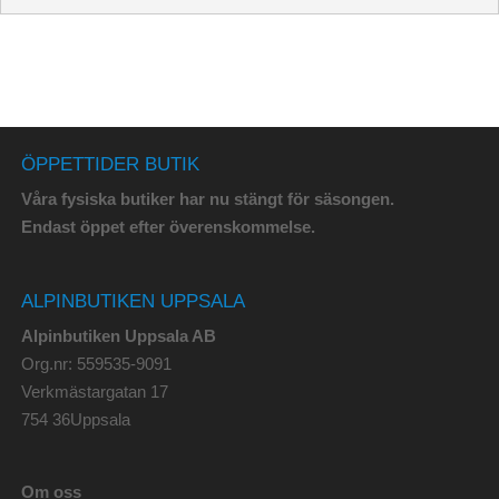
ÖPPETTIDER BUTIK
Våra fysiska butiker har nu stängt för säsongen.
Endast öppet efter överenskommelse.
ALPINBUTIKEN UPPSALA
Alpinbutiken Uppsala AB
Org.nr: 559535-9091
Verkmästargatan 17
754 36Uppsala
Om oss