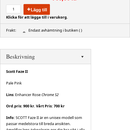
Lägg till
Klicka för att lägga till i varukorg.
Frakt:
Endast avhämtning i butiken
( )
Beskrivning
Scott Faze II
Pale Pink
Lins
: Enhancer Rose
Chrome S2
Ord.pris: 900 kr. Vårt Pris: 700 kr
Info:
SCOTT Faze II är en unisex-modell som
passar medelstora till breda ansikten.
Amplifier lens-teknologin ger dig bra sikt i alla