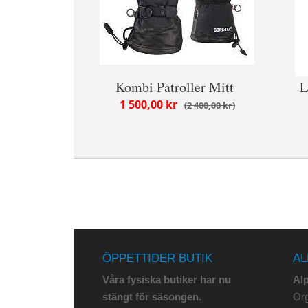
Kombi Patroller Mitt
L
1 500,00 kr
2 400,00 kr
ÖPPETTIDER BUTIK
AL
Våra fysiska butiker har nu
Al
stängt för säsongen.
Org