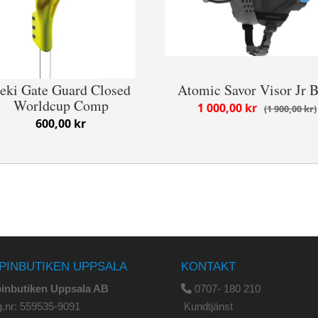
eki Gate Guard Closed
Atomic Savor Visor Jr B
Worldcup Comp
1 000,00 kr
1 900,00 kr
600,00 kr
PINBUTIKEN UPPSALA
KONTAKT
pinbutiken Uppsala AB
0707- 180 210
.nr: 559535-9091
Kundtjänst