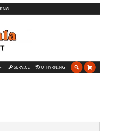
NING
SERVICE
UTHYRNING