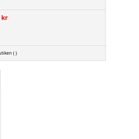
 kr
utiken
( )