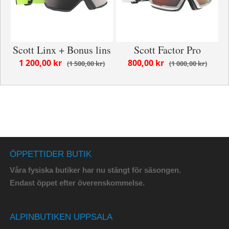
Scott Linx + Bonus lins
Scott Factor Pro
1 200,00 kr
800,00 kr
1 500,00 kr
1 000,00 kr
ÖPPETTIDER BUTIK
Våra fysiska butiker har nu stängt för säsongen.
Endast öppet efter överenskommelse.
ALPINBUTIKEN UPPSALA