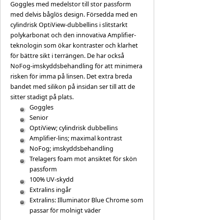
Goggles med medelstor till stor passform
med delvis båglös design. Försedda med en
cylindrisk OptiView-dubbellins i slitstarkt
polykarbonat och den innovativa Amplifier-
teknologin som ökar kontraster och klarhet
för bättre sikt i terrängen. De har också
NoFog-imskyddsbehandling för att minimera
risken för imma på linsen. Det extra breda
bandet med silikon på insidan ser till att de
sitter stadigt på plats.
Goggles
Senior
OptiView; cylindrisk dubbellins
Amplifier-lins; maximal kontrast
NoFog; imskyddsbehandling
Trelagers foam mot ansiktet för skön
passform
100% UV-skydd
Extralins ingår
Extralins: Illuminator Blue Chrome som
passar för molnigt väder