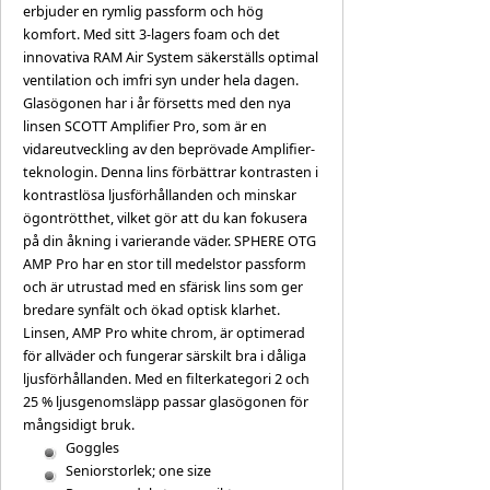
erbjuder en rymlig passform och hög
komfort. Med sitt 3-lagers foam och det
innovativa RAM Air System säkerställs optimal
ventilation och imfri syn under hela dagen.
Glasögonen har i år försetts med den nya
linsen SCOTT Amplifier Pro, som är en
vidareutveckling av den beprövade Amplifier-
teknologin. Denna lins förbättrar kontrasten i
kontrastlösa ljusförhållanden och minskar
ögontrötthet, vilket gör att du kan fokusera
på din åkning i varierande väder. SPHERE OTG
AMP Pro har en stor till medelstor passform
och är utrustad med en sfärisk lins som ger
bredare synfält och ökad optisk klarhet.
Linsen, AMP Pro white chrom, är optimerad
för allväder och fungerar särskilt bra i dåliga
ljusförhållanden. Med en filterkategori 2 och
25 % ljusgenomsläpp passar glasögonen för
mångsidigt bruk.
Goggles
Seniorstorlek; one size