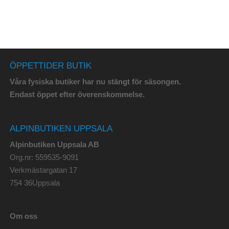
ÖPPETTIDER BUTIK
Våra fysiska butiker har nu stängt för säsongen.
Endast öppet efter överenskommelse.
ALPINBUTIKEN UPPSALA
Alpinbutiken Uppsala AB
Org.nr: 559535-9091
Verkmästargatan 17
754 36Uppsala
Om oss