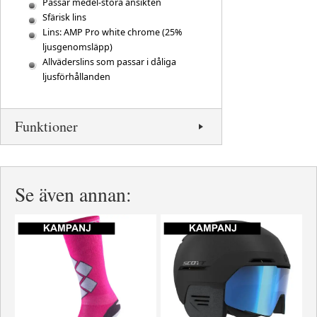
Passar medel-stora ansikten
Sfärisk lins
Lins: AMP Pro white chrome (25%
ljusgenomsläpp)
Allväderslins som passar i dåliga
ljusförhållanden
Funktioner
Se även annan: