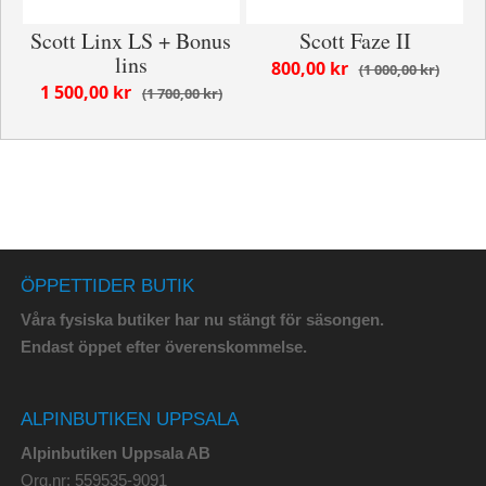
Scott Linx LS + Bonus
Scott Faze II
lins
800,00 kr
1 000,00 kr
1 500,00 kr
1 700,00 kr
ÖPPETTIDER BUTIK
Våra fysiska butiker har nu stängt för säsongen.
Endast öppet efter överenskommelse.
ALPINBUTIKEN UPPSALA
Alpinbutiken Uppsala AB
Org.nr: 559535-9091