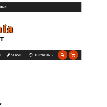
NING
SERVICE
UTHYRNING
r