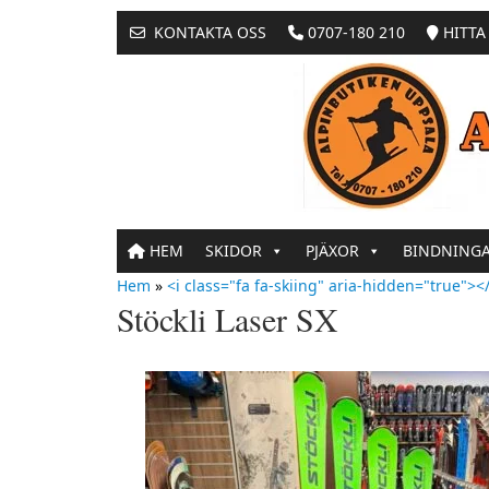
KONTAKTA OSS
0707-180 210
HITTA 
HEM
SKIDOR
PJÄXOR
BINDNING
Hem
»
<i class="fa fa-skiing" aria-hidden="true"></
Stöckli Laser SX