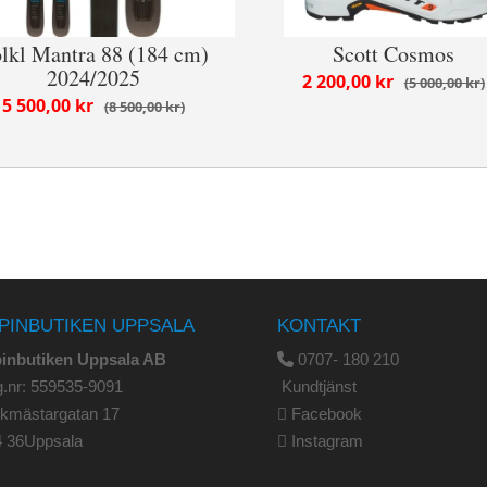
lkl Mantra 88 (184 cm)
Scott Cosmos
2024/2025
2 200,00 kr
5 000,00 kr
5 500,00 kr
8 500,00 kr
PINBUTIKEN UPPSALA
KONTAKT
pinbutiken Uppsala AB
0707- 180 210
.nr: 559535-9091
Kundtjänst
rkmästargatan 17
Facebook
4 36Uppsala
Instagram