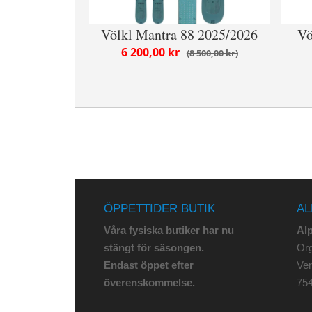
Völkl Mantra 88 2025/2026
Vö
6 200,00 kr
8 500,00 kr
ÖPPETTIDER BUTIK
AL
Våra fysiska butiker har nu
Al
stängt för säsongen.
Org
Endast öppet efter
Ve
överenskommelse.
75