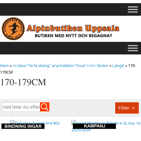
Hem
»
<i class="fa fa-skiing" aria-hidden="true"></i> Skidor
»
Längd
»
170-
179CM
170-179CM
Filter