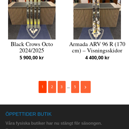
Black Crows Octo
Armada ARV 96 R (170
2024/2025
cm) – Visningsskidor
5 900,00 kr
4 400,00 kr
1
2
3
...
5
ÖPPETTIDER BUTIK
Våra fysiska butiker har nu stängt för säsongen.