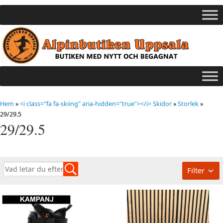
Hem
»
<i class="fa fa-skiing" aria-hidden="true"></i> Skidor
»
Storlek
»
29/29.5
29/29.5
Filter