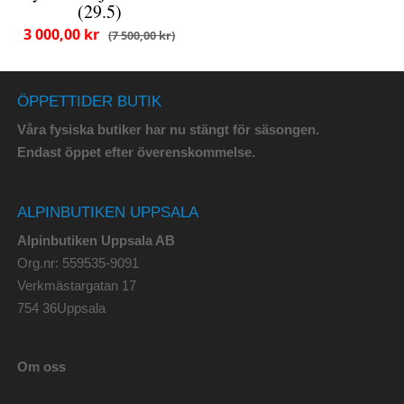
(29.5)
3 000,00 kr
7 500,00 kr
ÖPPETTIDER BUTIK
Våra fysiska butiker har nu stängt för säsongen.
Endast öppet efter överenskommelse.
ALPINBUTIKEN UPPSALA
Alpinbutiken Uppsala AB
Org.nr: 559535-9091
Verkmästargatan 17
754 36Uppsala
Om oss