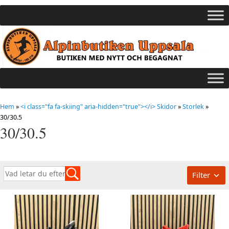
Hem
»
<i class="fa fa-skiing" aria-hidden="true"></i> Skidor
»
Storlek
»
30/30.5
30/30.5
Filter