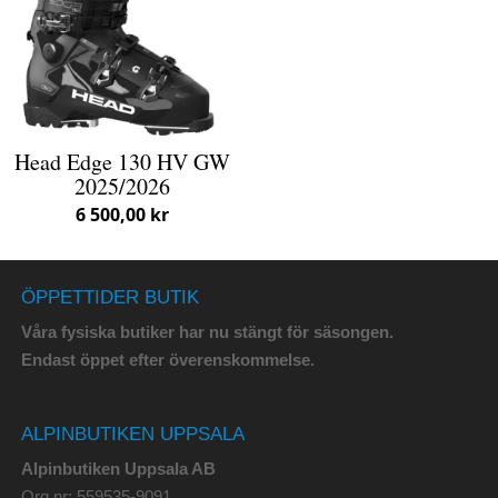
Head Edge 130 HV GW
2025/2026
6 500,00 kr
ÖPPETTIDER BUTIK
Våra fysiska butiker har nu stängt för säsongen.
Endast öppet efter överenskommelse.
ALPINBUTIKEN UPPSALA
Alpinbutiken Uppsala AB
Org.nr: 559535-9091