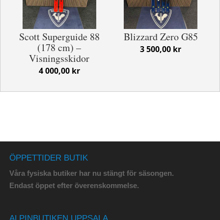
Scott Superguide 88
Blizzard Zero G85
(178 cm) –
3 500,00 kr
Visningsskidor
4 000,00 kr
ÖPPETTIDER BUTIK
Våra fysiska butiker har nu stängt för säsongen.
Endast öppet efter överenskommelse.
ALPINBUTIKEN UPPSALA