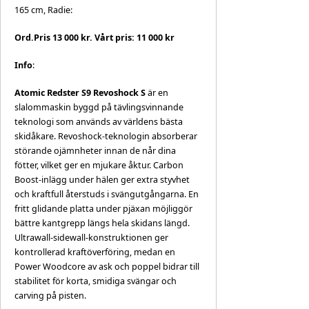
165 cm, Radie:
Ord.Pris 13 000 kr. Vårt pris: 11 000 kr
Info
:
Atomic Redster S9 Revoshock S
är en
slalommaskin byggd på tävlingsvinnande
teknologi som används av världens bästa
skidåkare. Revoshock-teknologin absorberar
störande ojämnheter innan de når dina
fötter, vilket ger en mjukare åktur. Carbon
Boost-inlägg under hälen ger extra styvhet
och kraftfull återstuds i svängutgångarna. En
fritt glidande platta under pjäxan möjliggör
bättre kantgrepp längs hela skidans längd.
Ultrawall-sidewall-konstruktionen ger
kontrollerad kraftöverföring, medan en
Power Woodcore av ask och poppel bidrar till
stabilitet för korta, smidiga svängar och
carving på pisten.