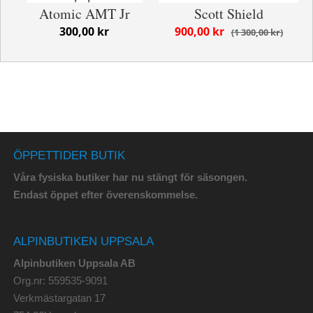
Atomic AMT Jr
Scott Shield
300,00 kr
900,00 kr
1 300,00 kr
ÖPPETTIDER BUTIK
Våra fysiska butiker har nu stängt för säsongen.
Endast öppet efter överenskommelse.
ALPINBUTIKEN UPPSALA
Alpinbutiken Uppsala AB
Org.nr: 559535-9091
Verkmästargatan 17