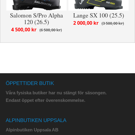
Salomon S/Pro Alpha
Lange SX 100 (25.5)
120 (26.5)
2 000,00 kr
3 500,00 kr
4 500,00 kr
6 500,00 kr
ÖPPETTIDER BUTIK
Våra fysiska butiker har nu stängt för säsongen.
Endast öppet efter överenskommelse.
ALPINBUTIKEN UPPSALA
Alpinbutiken Uppsala AB