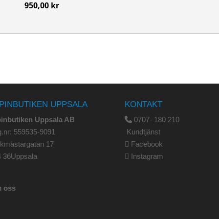
950,00 kr
PINBUTIKEN UPPSALA
KONTAKT
pinbutiken Uppsala AB
0707- 180 210
.nr: 559535-9091
Kundtjänst
rkmästargatan 17
Facebook
4 36Uppsala
Instagram
 oss