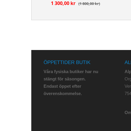
1 300,00 kr
1 800,00 kr
ÖPPETTIDER BUTIK
AL
Våra fysiska butiker har nu
Al
stängt för säsongen.
Org
Endast öppet efter
Ve
överenskommelse.
75
Om