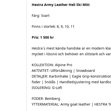
Hestra Army Leather Heli Ski Mitt
Färg: Svart
Finns i storlek: 8, 9, 10, 11
Pris: 1 500 kr
Hestra´s mest kända handske är en modern klas
mycket i lössnö och behöver en slitstark och v
KOLLEKTION: Alpine Pro
AKTIVITET: Utförsåkning | Snowboard
DETALJER: Karbinhake | Eagle Grip-konstruktion
foder | Snölås | Handledsjustering med kardb
ISOLERING: G-Loft
FODER: Bemberg
YTTERMATERIAL: Army goat leather | HESTRA Tr