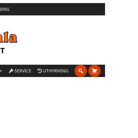
NING
SERVICE
UTHYRNING