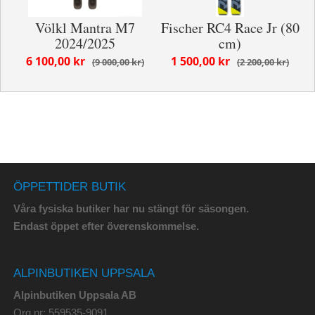
Völkl Mantra M7
Fischer RC4 Race Jr (80
2024/2025
cm)
6 100,00 kr
1 500,00 kr
9 000,00 kr
2 200,00 kr
ÖPPETTIDER BUTIK
Våra fysiska butiker har nu stängt för säsongen.
Endast öppet efter överenskommelse.
ALPINBUTIKEN UPPSALA
Alpinbutiken Uppsala AB
Org.nr: 559535-9091