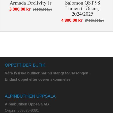
Armada Declivity Jr
Salomon QST 98
Lumen (176 cm)
3 000,00 kr
4 200,00 kr
2024/2025
4 800,00 kr
7 500,00 kr
ÖPPETTIDER BUTIK
Våra fysiska butiker har nu stängt för säsongen.
Endast öppet efter överenskommelse.
ALPINBUTIKEN UPPSALA
Alpinbutiken Uppsala AB
Org.nr: 559535-9091