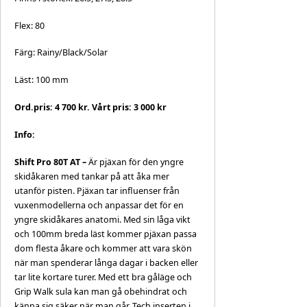
Flex: 80
Färg: Rainy/Black/Solar
Läst: 100 mm
Ord.pris: 4 700 kr. Vårt pris: 3 000 kr
Info:
Shift Pro 80T AT –
Är pjäxan för den yngre
skidåkaren med tankar på att åka mer
utanför pisten. Pjäxan tar influenser från
vuxenmodellerna och anpassar det för en
yngre skidåkares anatomi. Med sin låga vikt
och 100mm breda läst kommer pjäxan passa
dom flesta åkare och kommer att vara skön
när man spenderar långa dagar i backen eller
tar lite kortare turer. Med ett bra gåläge och
Grip Walk sula kan man gå obehindrat och
känna sig säker när man går. Tech inserten i