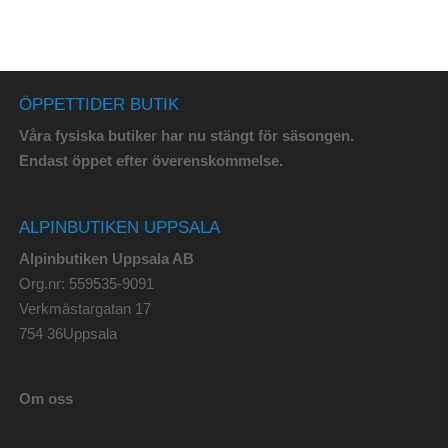
ÖPPETTIDER BUTIK
Våra fysiska butiker har nu stängt för säsongen.
Endast öppet efter överenskommelse.
ALPINBUTIKEN UPPSALA
Alpinbutiken Uppsala AB
Org.nr: 559535-9091
Verkmästargatan 17
754 36Uppsala
Om oss